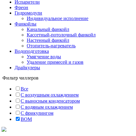
Испарители
Фреон
Гидромодули
Индивидуальное исполнение
Фанкойлы
Канальный фанкойл
Кассетный-потолочный фанкойл
Настенный фанкойл
Отопитель-нагреватель
Водоподготовка
Умягчение воды
Удаление примесей и газов
Драйкулеры
Фильтр чиллеров
Все
C воздушным охлаждением
C выносным конденсатором
C водяным охлаждением
С фрикулингом
BOM