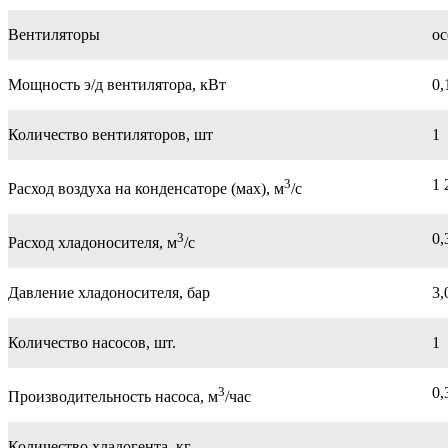
Вентиляторы
ос
Мощность э/д вентилятора, кВт
0,
Количество вентиляторов, шт
1
3
1 
Расход воздуха на конденсаторе (мах), м
/с
3
0,
Расход хладоносителя, м
/с
Давление хладоносителя, бар
3,
Количество насосов, шт.
1
3
0,
Производительность насоса, м
/час
Количество хладогента, кг
-