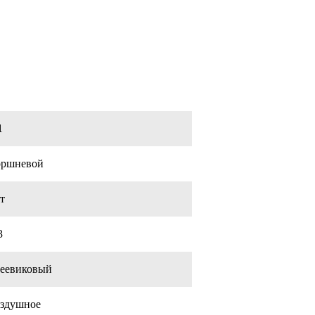
1
оршневой
т
3
меевиковый
оздушное