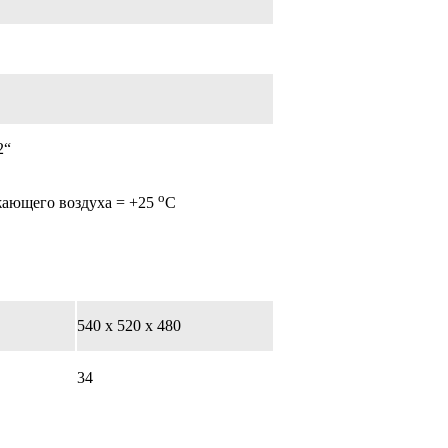
2“
о
жающего воздуха = +25
С
540 х 520 х 480
34