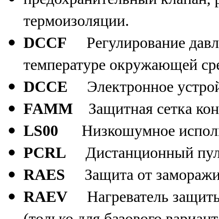
термоизоляции.
DCCF
Регулирование давл
температуре окружающей ср
DCCE
Электронное устрой
FAMM
Защитная сетка ко
LS00
Низкошумное испол
PCRL
Дистанционный пул
RAES
Защита от заморажи
RAEV
Нагреватель защит
(только для базового вариан