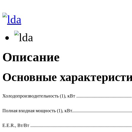
Описание
Основные характерист
Холодопроизводительность (1), кВт .................................................
Полная входная мощность (1), кВт.....................................................
E.E.R., Вт/Вт .......................................................................................