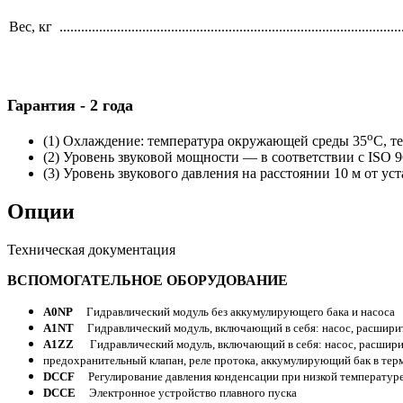
Вес, кг ...............................................................................................
Гарантия - 2 года
o
(1) Охлаждение: температура окружающей среды 35
С, т
(2) Уровень звуковой мощности — в соответствии с ISO 9
(3) Уровень звукового давления на расстоянии 10 м от ус
Опции
Техническая документация
ВСПОМОГАТЕЛЬНОЕ
ОБОРУДОВАНИЕ
A0NP
Гидравлический модуль без аккумулирующего бака и насоса
A1NT
Гидравлический модуль, включающий в себя: насос, расшири
A1ZZ
Гидравлический модуль, включающий в себя: насос, расшири
предохранительный клапан, реле протока, аккумулирующий бак в тер
DCCF
Регулирование давления конденсации при низкой температу
DCCE
Электронное устройство плавного пуска