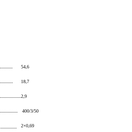
.........
54,6
.........
18,7
.................
2,9
.............
400/3/50
2×0,69
..............