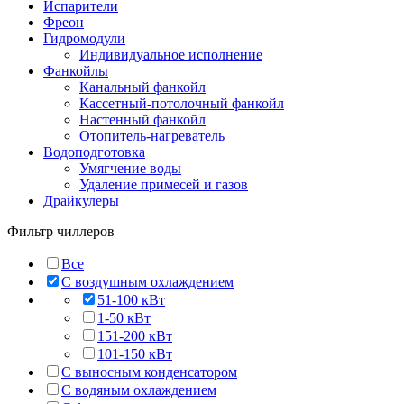
Испарители
Фреон
Гидромодули
Индивидуальное исполнение
Фанкойлы
Канальный фанкойл
Кассетный-потолочный фанкойл
Настенный фанкойл
Отопитель-нагреватель
Водоподготовка
Умягчение воды
Удаление примесей и газов
Драйкулеры
Фильтр чиллеров
Все
C воздушным охлаждением
51-100 кВт
1-50 кВт
151-200 кВт
101-150 кВт
C выносным конденсатором
C водяным охлаждением