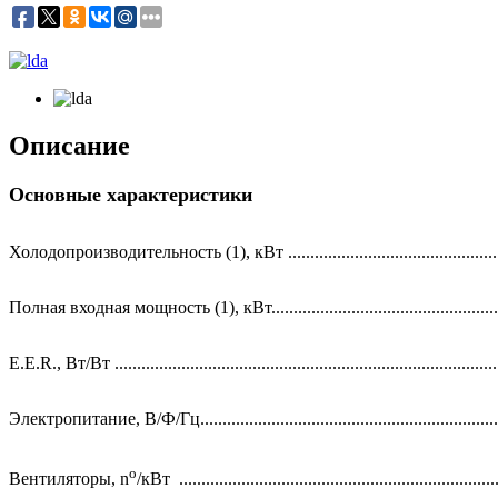
Описание
Основные характеристики
Холодопроизводительность (1), кВт .................................................
Полная входная мощность (1), кВт.....................................................
E.E.R., Вт/Вт .......................................................................................
Электропитание, В/Ф/Гц.....................................................................
o
Вентиляторы, n
/кВт ........................................................................