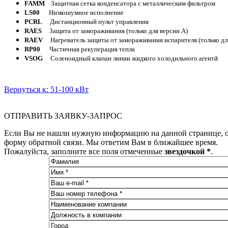
FAMM
Защитная сетка конденсатора с металлическим фильтром
LS00
Низкошумное исполнение
PCRL
Дистанционный пульт управления
RAES
Защита от замораживания (только для версии A)
RAEV
Нагреватель защиты от замораживания испарителя (только дл
RP00
Частичная рекуперация тепла
а
VSOG
Соленоидный клапан линии жидкого холодильного агент
Вернуться к: 51-100 кВт
ОТПРАВИТЬ ЗАЯВКУ-ЗАПРОС
Если Вы не нашли нужную информацию на данной странице, о
форму обратной связи. Мы ответим Вам в ближайшее время.
Пожалуйста, заполните все поля отмеченные
звездочкой *
.