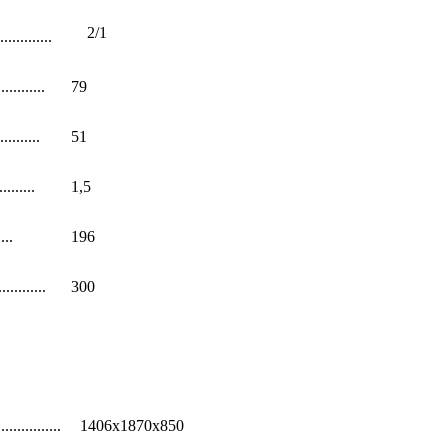
2/1
.............
.........
79
........
51
.......
1,5
...
196
.........
300
...............
1406х1870х850