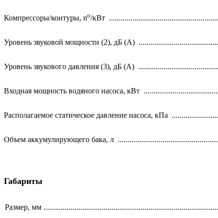
o
Компрессоры/контуры, n
/кВт ........................................................
Уровень звуковой мощности (2), дБ (А) ...........................................
Уровень звукового давления (3), дБ (А) ...........................................
Входная мощность водяного насоса, кВт ........................................
Располагаемое статическое давление насоса, кПа ........................
Объем аккумулирующего бака, л ......................................................
Габариты
Размер, мм ..........................................................................................