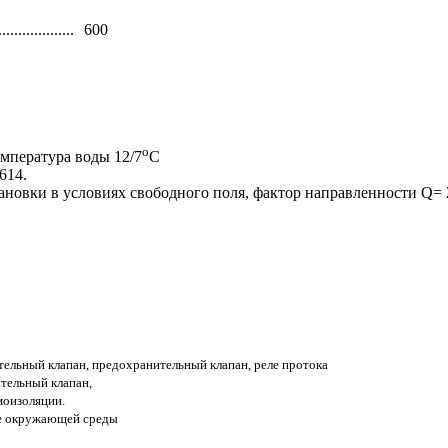
...................
600
o
емпература воды 12/7
С
614.
тановки в условиях свободного поля, фактор направленности Q= 2
тельный клапан, предохранительный клапан, реле протока
тельный клапан,
моизоляции.
ре окружающей среды