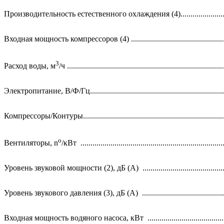
Производительность естественного охлаждения (4).......................
Входная мощность компрессоров (4) .................................................
3
Расход воды, м
/ч ..............................................................................
Электропитание, В/Ф/Гц.....................................................................
Компрессоры/Контуры........................................................................
o
Вентиляторы, n
/кВт ........................................................................
Уровень звуковой мощности (2), дБ (А) ...........................................
Уровень звукового давления (3), дБ (А) ...........................................
Входная мощность водяного насоса, кВт ........................................