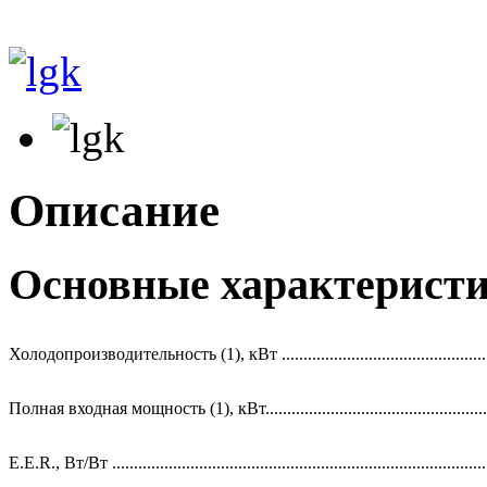
Описание
Основные характерист
Холодопроизводительность (1), кВт .................................................
Полная входная мощность (1), кВт.....................................................
E.E.R., Вт/Вт .......................................................................................