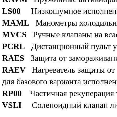
LS00
Низкошумное исполнен
MAML
Манометры холодильн
MVCS
Ручные клапаны на вса
PCRL
Дистанционный пульт у
RAES
Защита от замораживан
RAEV
Нагреватель защиты от
для базового варианта исполнен
RP00
Частичная рекуперация 
VSLI
Соленоидный клапан ли