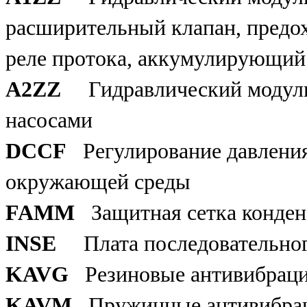
расширительный клапан, предо
реле протока, аккумулирующий 
A2ZZ
Гидравлический модул
насосами
DCCF
Регулирование давлени
окружающей среды
FAMM
Защитная сетка конде
INSE
Плата последовательно
KAVG
Резиновые антивибрац
KAVM
Пружинные антивибра