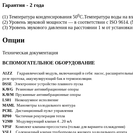
Гарантия - 2 года
0
(1) Температура конденсирования 50
С.Температура воды на вх
(2) Уровень звуковой мощности — в соответствии с ISO 9614. 
(3) Уровень звукового давления на расстоянии 1 м от установк
Опции
Техническая документация
ВСПОМОГАТЕЛЬНОЕ
ОБОРУДОВАНИЕ
A
1
ZZ
Гидравлический модуль, включающий в себя: насос, расширительный
реле протока, аккумулирующий бак в термоизоляции.
DSSE
Электронное устройство плавного пуска
KAVG
Резиновые антивибрационные опоры
KAVM
Пружинные антивибрационные опоры
LS
01
Низкошумное исполнение
MAML
Манометры холодильного контура
PCRL
Дистанционный пульт управления
RP
00
Частичная рекуперация тепла
V
2
M
0
Модулирующий клапан 4...20 мА
VPSF
Комплект клапана-прессостата (только для варианта охлаждения)
VSLI
Соленоидный клапан трубопровода жидкого холодильного агента