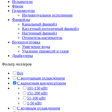
Испарители
Фреон
Гидромодули
Индивидуальное исполнение
Фанкойлы
Канальный фанкойл
Кассетный-потолочный фанкойл
Настенный фанкойл
Отопитель-нагреватель
Водоподготовка
Умягчение воды
Удаление примесей и газов
Драйкулеры
Фильтр чиллеров
Все
C воздушным охлаждением
C выносным конденсатором
101-150 кВт
151-200 кВт
51-100 кВт
1-50 кВт
C водяным охлаждением