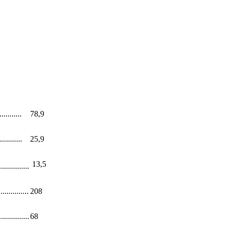
.........
78,9
.........
25,9
13,5
...............
.............
208
............
68