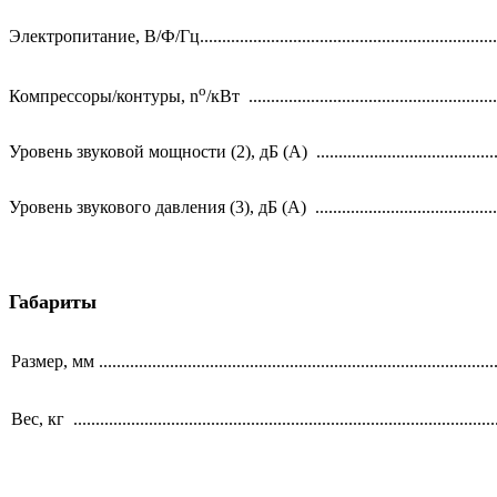
Электропитание, В/Ф/Гц.....................................................................
o
Компрессоры/контуры, n
/кВт ........................................................
Уровень звуковой мощности (2), дБ (А) ...........................................
Уровень звукового давления (3), дБ (А) ...........................................
Габариты
Размер, мм ..........................................................................................
Вес, кг ...............................................................................................