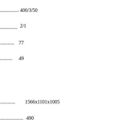
.............
400/3/50
2/1
..............
.........
77
........
49
............
1566х1101х1005
...................
490