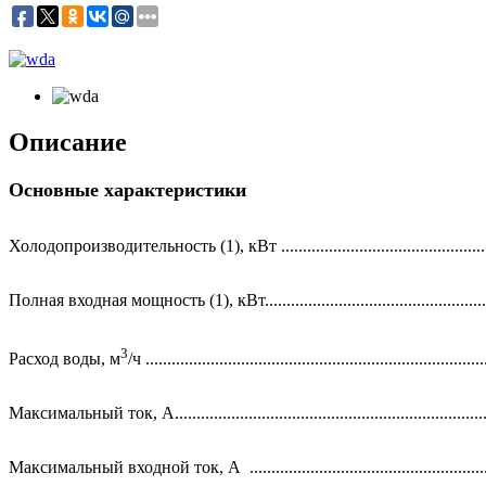
Описание
Основные характеристики
Холодопроизводительность (1), кВт .................................................
Полная входная мощность (1), кВт.....................................................
3
Расход воды, м
/ч ..............................................................................
Максимальный ток, А.........................................................................
Максимальный входной ток, А .........................................................