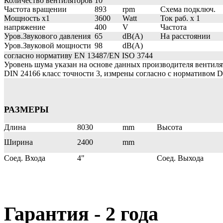
Количество вентиляторов
10
Частота вращении
893
rpm
Схема подключ.
Мощность x1
3600
Watt
Ток раб. х 1
напряжение
400
V
Частота
Уров.Звукового давления
65
dB(A)
На расстоянии
Уров.Звуковой мощности
98
dB(A)
согласно нормативу EN 13487/EN ISO 3744
Уровень шума указан на основе данных производителя вентил
DIN 24166
класс точности
3,
измрены согласно с нормативом
D
РАЗМЕРЫ
Длина
8030
mm
Высота
Ширина
2400
mm
Соед. Входа
4"
Соед. Выхода
Гарантия - 2 года