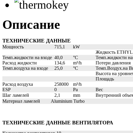
Описание
ТЕХНИЧЕСКИЕ ДАННЫЕ
Мощность
715,1
kW
Жидкость
ETHYL
Темп.жидкости на входе
40,0
°C
Темп.жидкости на
Расход жидкости
134,6
m³/h
Потери давления
Темп.воздуха на входе
25,0
°C
Темп.Воздух.на В
Высота на уровне
Площадь
Расход воздуха
258000
m³/h
ESP
0
Pa
Вес
Шаг ламелей
2,1
mm
Внутренний объе
Материал ламелей
Aluminium Turbo
ТЕХНИЧЕСКИЕ ДАННЫЕ ВЕНТИЛЯТОРА