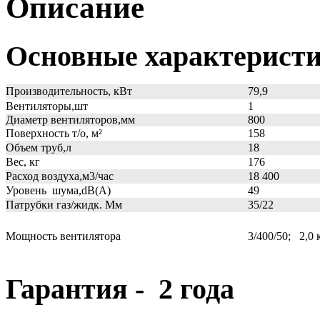
Описание
Основные характерист
Производительность, кВт
79,9
Вентиляторы,шт
1
Диаметр вентиляторов,мм
800
Поверхность т/о, м
²
158
Объем труб,л
18
Вес, кг
176
Расход воздуха,м3/час
18 400
Уровень шума,dB(A)
49
Патрубки газ/жидк. Мм
35/22
Мощность вентилятора
3/400/50; 2,0 
Гарантия - 2 года