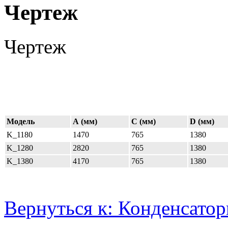
Чертеж
Чертеж
Модель
А (мм)
C (мм)
D (мм)
K_1180
1470
765
1380
K_1280
2820
765
1380
K_1380
4170
765
1380
Вернуться к: Конденсато