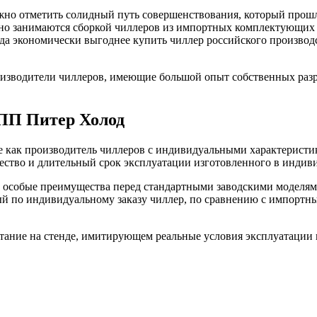
ожно отметить солидный путь совершенствования, который прош
но занимаются сборкой чиллеров из импортных комплектующих и
да экономически выгоднее купить чиллер российского производс
оизводители чиллеров, имеющие большой опыт собственных разр
НПП Питер Холод
 как производитель чиллеров с индивидуальными характеристи
чество и длительный срок эксплуатации изготовленного в индив
т особые преимущества перед стандартными заводскими модел
ый по индивидуальному заказу чиллер, по сравнению с импортн
тание на стенде, имитирующем реальные условия эксплуатации 