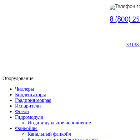
Телефон г
8 (800) 2
33138
Оборудование
Чиллеры
Конденсаторы
Градирня мокрая
Испарители
Фреон
Гидромодули
Индивидуальное исполнение
Фанкойлы
Канальный фанкойл
Кассетный-потолочный фанкойл